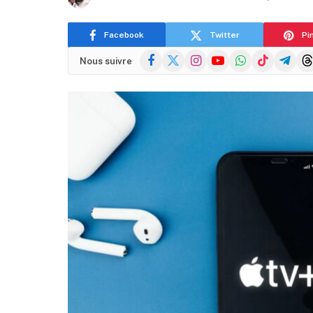
Facebook
Twitter
Pi
Facebook
X
Instagram
YouTube
WhatsApp
TikTok
Telegra
Thr
Nous suivre
(Twitter)