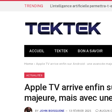
TRENDING
ACCUEIL
TEKTEK
BON A SAVOIR
Home
»
Apple TV arrive enfin sur Android : une avancée ma
ACTUALITÉS
Apple TV arrive enfin 
majeure, mais avec un
BY
JOHN BOISGUENE
13 FÉVRIER 2025
AUCUN 