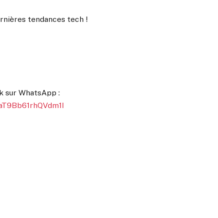
rnières tendances tech !
k sur WhatsApp :
XaT9Bb61rhQVdm1I