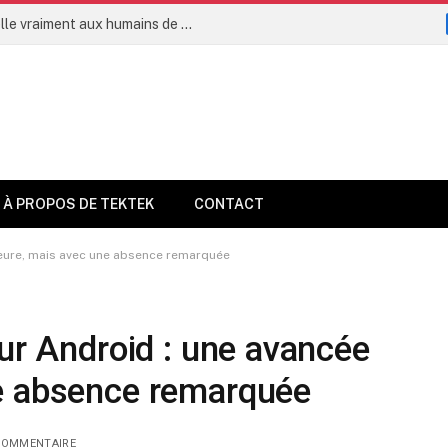
L’intelligence artificielle permettra-t-elle vraiment aux humains de vivre jusqu’à 160 ans dès 2035 ?
À PROPOS DE TEKTEK
CONTACT
jeure, mais avec une absence remarquée
sur Android : une avancée
e absence remarquée
COMMENTAIRE