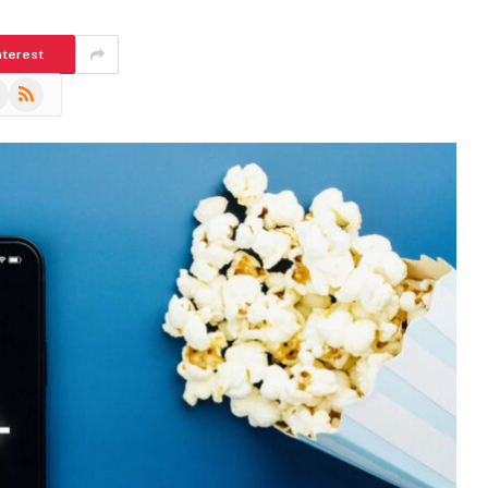
nterest
m
eads
RSS